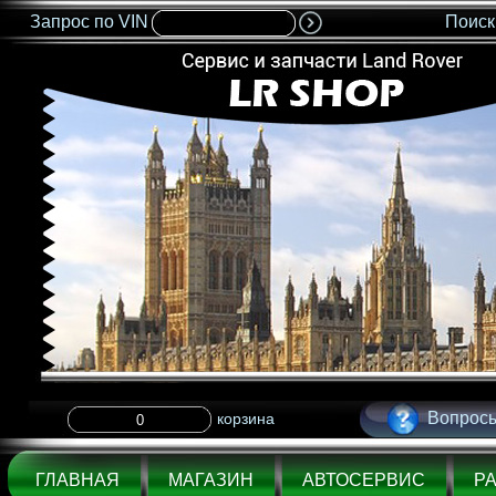
Запрос по VIN
Поиск
<IMG SRC="nonflash.gif" width=685 height=35 BORDER=0>
Вопросы
корзина
ГЛАВНАЯ
МАГАЗИН
АВТОСЕРВИС
Р